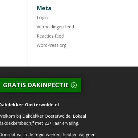
Meta
Login
Vermeldingen feed
Reacties feed
WordPress.org
GRATIS DAKINPECTIE
Dakdekker-Oosterwolde.nl
Welkom bij Dakdekker Oosterwolde. Lokaal
dakdekkersbedrijf met 22+ jaar ervaring.
Doordat wij in de regio werken, hebben wij geen