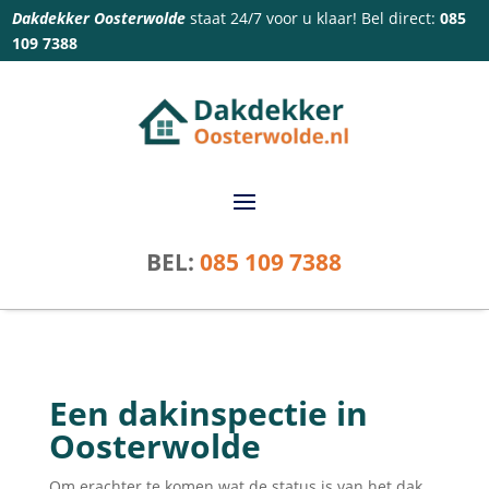
Dakdekker Oosterwolde
staat 24/7 voor u klaar! Bel direct:
085
109 7388
BEL:
085 109 7388
Een dakinspectie in
Oosterwolde
Om erachter te komen wat de status is van het dak,