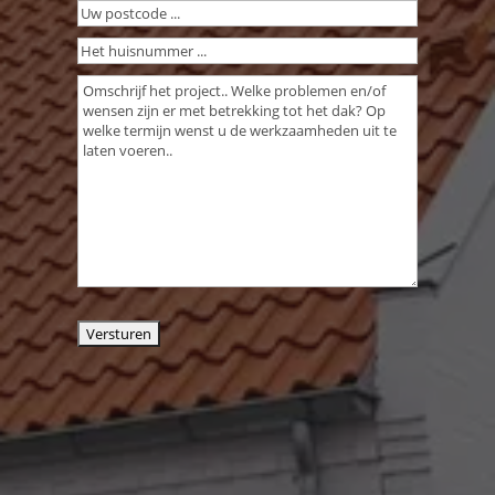
Uw
postcode
(Vereist)
Het
huisnummer
Omschrijving
...
werkzaamheden
(Vereist)
(Vereist)