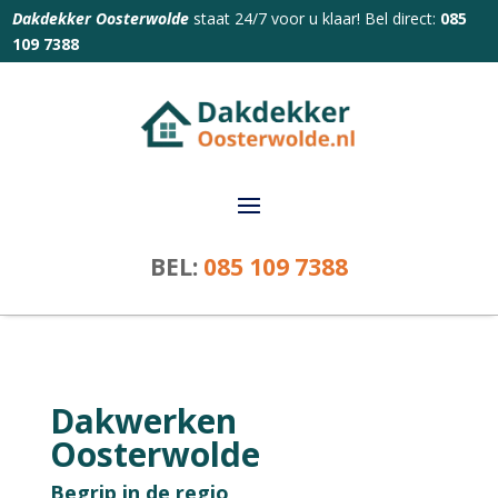
Dakdekker Oosterwolde
staat 24/7 voor u klaar! Bel direct:
085
109 7388
BEL:
085 109 7388
Dakwerken
Oosterwolde
Begrip in de regio